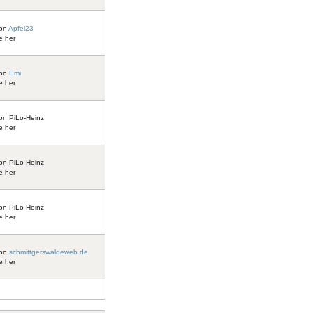
on
Apfel23
e her
on
Emi
e her
on
PiLo-Heinz
e her
on
PiLo-Heinz
e her
on
PiLo-Heinz
e her
on
schmittgerswaldeweb.de
e her