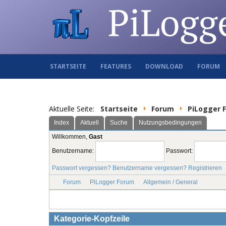
STARTSEITE
FEATURES
DOWNLOAD
FORUM
Aktuelle Seite:
Startseite
Forum
PiLogger 
Index
Aktuell
Suche
Nutzungsbedingungen
Willkommen,
Gast
Benutzername:
Passwort:
Passwort vergessen?
Benutzername vergessen?
Registrieren
Forum
PiLogger Forum
Allgemein / General
Kategorie-Kopfzeile