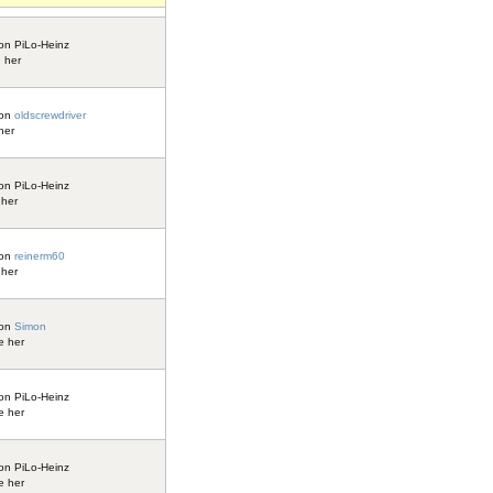
on
PiLo-Heinz
 her
on
oldscrewdriver
her
on
PiLo-Heinz
 her
on
reinerm60
 her
on
Simon
e her
on
PiLo-Heinz
e her
on
PiLo-Heinz
e her