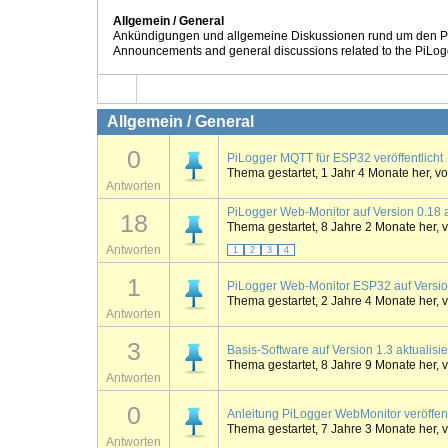
Allgemein / General
Ankündigungen und allgemeine Diskussionen rund um den P
Announcements and general discussions related to the PiLog
Allgemein / General
0
PiLogger MQTT für ESP32 veröffentlicht
Thema gestartet, 1 Jahr 4 Monate her, v
Antworten
PiLogger Web-Monitor auf Version 0.18 ak
18
Thema gestartet, 8 Jahre 2 Monate her, 
Antworten
1
2
3
4
1
PiLogger Web-Monitor ESP32 auf Version 
Thema gestartet, 2 Jahre 4 Monate her, 
Antworten
3
Basis-Software auf Version 1.3 aktualisi
Thema gestartet, 8 Jahre 9 Monate her, 
Antworten
0
Anleitung PiLogger WebMonitor veröffentl
Thema gestartet, 7 Jahre 3 Monate her, 
Antworten