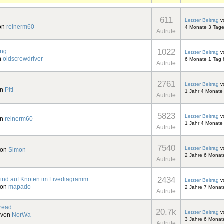
611
Letzter Beitrag
v
von
reinerm60
4 Monate 3 Tage
Aufrufe
1022
ung
Letzter Beitrag
v
on
oldscrewdriver
6 Monate 1 Tag 
Aufrufe
2761
Letzter Beitrag
v
on
Piti
1 Jahr 4 Monate
Aufrufe
5823
Letzter Beitrag
v
on
reinerm60
1 Jahr 4 Monate
Aufrufe
7540
Letzter Beitrag
v
von
Simon
2 Jahre 6 Monat
Aufrufe
2434
Wind auf Knoten im Livediagramm
Letzter Beitrag
v
von
mapado
2 Jahre 7 Monat
Aufrufe
kread
20.7k
Letzter Beitrag
v
, von
NorWa
3 Jahre 6 Monat
Aufrufe