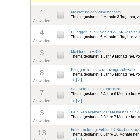
1
Messwerte des Windmessers
Thema gestartet, 4 Monate 3 Tage her, 
Antworten
4
PiLogger ESP32 verliert WLAN Verbind
Thema gestartet, 6 Monate 1 Tag her, v
Antworten
3
Mqtt für den ESP32
Thema gestartet, 1 Jahr 9 Monate her, v
Antworten
Pilogger Temperaturanzeige schwankt
8
Thema gestartet, 1 Jahr 5 Monate her, v
1
2
Antworten
WebMon-Installer startet nicht
7
Thema gestartet, 2 Jahre 6 Monate her, 
Antworten
1
2
3
Kein Replacement der Messeinheit für 
Thema gestartet, 2 Jahre 7 Monate her, 
Antworten
Fehlermeldung: Fehler I2CBus bei Bloc
13
Thema gestartet, 6 Jahre 10 Monate her
1
2
3