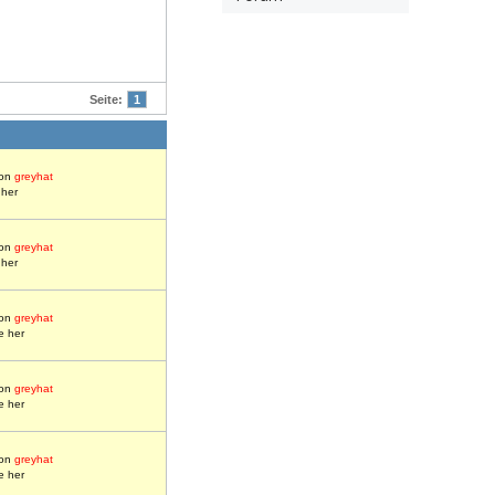
Seite:
1
on
greyhat
 her
on
greyhat
 her
on
greyhat
e her
on
greyhat
e her
on
greyhat
e her