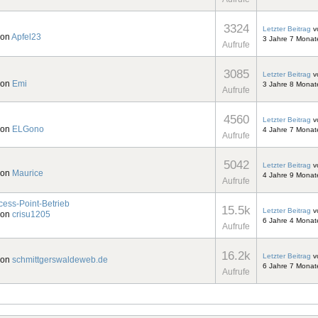
3324
Letzter Beitrag
v
von
Apfel23
3 Jahre 7 Monat
Aufrufe
3085
Letzter Beitrag
v
von
Emi
3 Jahre 8 Monat
Aufrufe
4560
Letzter Beitrag
v
von
ELGono
4 Jahre 7 Monat
Aufrufe
5042
Letzter Beitrag
v
von
Maurice
4 Jahre 9 Monat
Aufrufe
cess-Point-Betrieb
15.5k
Letzter Beitrag
v
von
crisu1205
6 Jahre 4 Monat
Aufrufe
16.2k
Letzter Beitrag
v
von
schmittgerswaldeweb.de
6 Jahre 7 Monat
Aufrufe