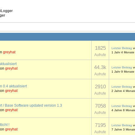
iLogger
ger
1825
Letzter Beitrag
v
on
greyhat
1 Jahr 4 Monate
Aufrufe
tualisiert
44.3k
Letzter Beitrag
v
von
greyhat
1 Jahr 9 Monate
Aufrufe
2910
0.4 aktualisiert
Letzter Beitrag
v
von
greyhat
2 Jahre 4 Monat
Aufrufe
7058
ert / Base Software updated version 1.3
Letzter Beitrag
v
von
greyhat
4 Jahre 8 Monat
Aufrufe
7195
icht !
Letzter Beitrag
v
von
greyhat
7 Jahre 3 Monat
Aufrufe