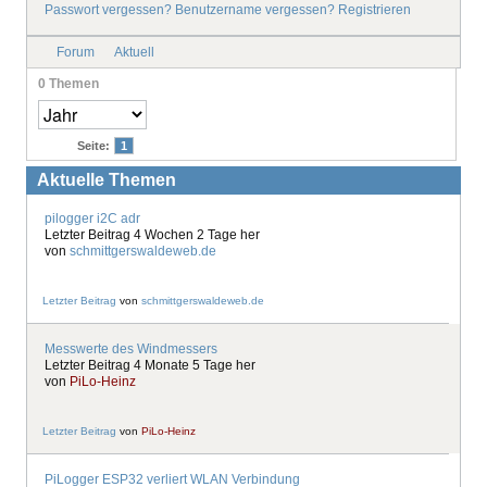
Passwort vergessen?
Benutzername vergessen?
Registrieren
IMPRESSUM
Forum
Aktuell
0
Themen
Seite:
1
Aktuelle Themen
pilogger i2C adr
Letzter Beitrag 4 Wochen 2 Tage her
von
schmittgerswaldeweb.de
Letzter Beitrag
von
schmittgerswaldeweb.de
Messwerte des Windmessers
Letzter Beitrag 4 Monate 5 Tage her
von
PiLo-Heinz
Letzter Beitrag
von
PiLo-Heinz
PiLogger ESP32 verliert WLAN Verbindung