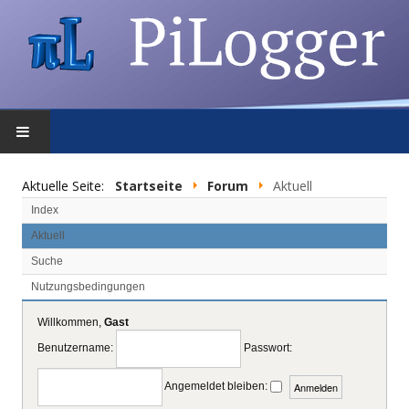
STARTSEITE
Aktuelle Seite:
Startseite
Forum
Aktuell
Index
FEATURES
Aktuell
Suche
DOWNLOAD
Nutzungsbedingungen
FORUM
Willkommen,
Gast
Benutzername:
Passwort:
SHOP
Angemeldet bleiben:
DATENSCHUTZ