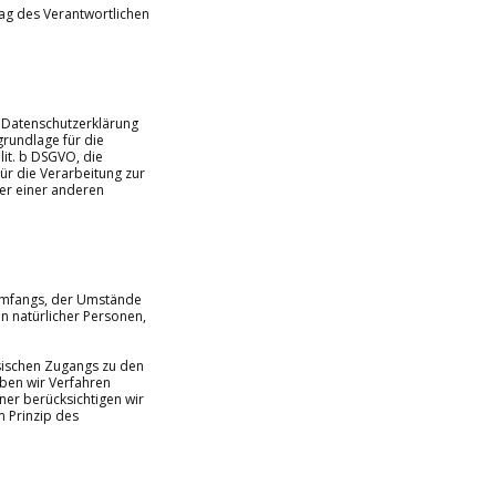
rag des Verantwortlichen
r Datenschutzerklärung
sgrundlage für die
lit. b DSGVO, die
für die Verarbeitung zur
der einer anderen
 Umfangs, der Umstände
en natürlicher Personen,
sischen Zugangs zu den
aben wir Verfahren
er berücksichtigen wir
 Prinzip des