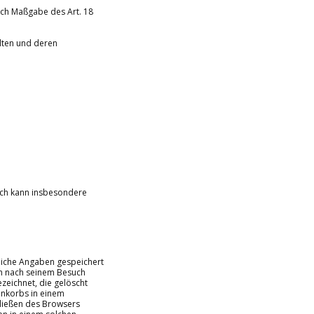
ach Maßgabe des Art. 18
alten und deren
uch kann insbesondere
dliche Angaben gespeichert
ch nach seinem Besuch
zeichnet, die gelöscht
enkorbs in einem
hließen des Browsers