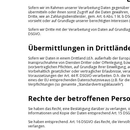
Sofern wir im Rahmen unserer Verarbeitung Daten gegenüber 
übermitteln oder ihnen sonst Zugriff auf die Daten gewähren, 
Dritte, wie an Zahlungsdienstleister, gem. Art. 6 Abs. 1 lit. b D
vorsieht oder auf Grundlage unserer berechtigten Interessen (
Sofern wir Dritte mit der Verarbeitung von Daten auf Grundlag
DSGVO.
Übermittlungen in Drittländ
Sofern wir Daten in einem Drittland (d.h. außerhalb der Eur
Inanspruchnahme von Diensten Dritter oder Offenlegung, bzw. Ü
(vor)vertraglichen Pflichten, auf Grundlage Ihrer Einwilligung
Vorbehaltlich gesetzlicher oder vertraglicher Erlaubnisse, ve
Voraussetzungen der Art. 44 ff. DSGVO verarbeiten. D.h. die Ve
eines der EU entsprechenden Datenschutzniveaus (z.B. für die U
Verpflichtungen (so genannte „Standardvertragsklauseln“).
Rechte der betroffenen Pers
Sie haben das Recht, eine Bestätigung darüber zu verlangen, 
Informationen und Kopie der Daten entsprechend Art. 15 DS
Sie haben entsprechend. Art. 16 DSGVO das Recht, die Vervoll
verlangen.