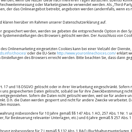
ert werden, wenn die Nutzer diese nach mehreren Tagen aufsuchen. Ebenso könn
ür Reichweitenmessung oder Marketingzwecke verwendet werden. Als „Third-Par
hen, der das Onlineangebot betreibt, angeboten werden (andernfalls, wenn es 
 klären hierüber im Rahmen unserer Datenschutzerklärung auf.
ner gespeichert werden, werden sie gebeten die entsprechende Option in den Sy
en Systemeinstellungen des Browsers gelöscht werden. Der Ausschluss von Cook
des Onlinemarketing eingesetzten Cookies kann bei einer Vielzahl der Dienste, 
ds.info/choices/
oder die EU-Seite
http://www.youronlinechoices.com/
erklärt w
Einstellungen des Browsers erreicht werden. Bitte beachten Sie, dass dann gege
. 17 und 18 DSGVO gelöscht oder in ihrer Verarbeitung eingeschränkt. Sofern 
 uns gespeicherten Daten gelöscht, sobald sie für ihre Zweckbestimmung nicht
ntgegenstehen. Sofern die Daten nicht gelöscht werden, weil sie für andere und
t. D.h. die Daten werden gesperrt und nicht für andere Zwecke verarbeitet. Das 
rden müssen.
wahrung insbesondere für 10 Jahre gemäß §§ 147 Abs. 1 AO, 257 Abs. 1 Nr. 1 u
 für Besteuerung relevanter Unterlagen, etc.) und 6 Jahre gemäß § 257 Abs. 1 
ahrung insbesondere für 7 J gemäß § 132 Abs. 1 BAO (Buchhaltungsunterlagen,