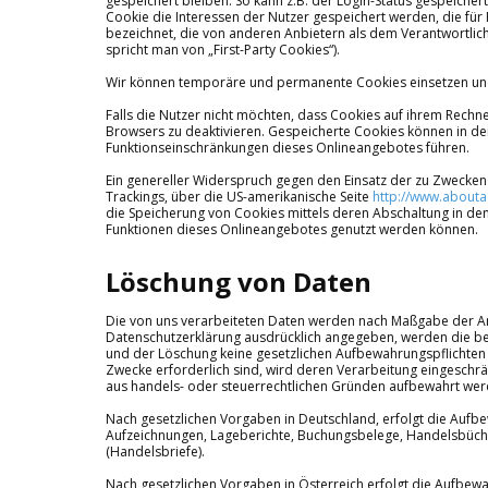
gespeichert bleiben. So kann z.B. der Login-Status gespeich
Cookie die Interessen der Nutzer gespeichert werden, die f
bezeichnet, die von anderen Anbietern als dem Verantwortlic
spricht man von „First-Party Cookies“).
Wir können temporäre und permanente Cookies einsetzen und
Falls die Nutzer nicht möchten, dass Cookies auf ihrem Rech
Browsers zu deaktivieren. Gespeicherte Cookies können in d
Funktionseinschränkungen dieses Onlineangebotes führen.
Ein genereller Widerspruch gegen den Einsatz der zu Zwecken 
Trackings, über die US-amerikanische Seite
http://www.abouta
die Speicherung von Cookies mittels deren Abschaltung in den 
Funktionen dieses Onlineangebotes genutzt werden können.
Löschung von Daten
Die von uns verarbeiteten Daten werden nach Maßgabe der Art
Datenschutzerklärung ausdrücklich angegeben, werden die bei
und der Löschung keine gesetzlichen Aufbewahrungspflichten e
Zwecke erforderlich sind, wird deren Verarbeitung eingeschränk
aus handels- oder steuerrechtlichen Gründen aufbewahrt we
Nach gesetzlichen Vorgaben in Deutschland, erfolgt die Aufbe
Aufzeichnungen, Lageberichte, Buchungsbelege, Handelsbücher,
(Handelsbriefe).
Nach gesetzlichen Vorgaben in Österreich erfolgt die Aufbew