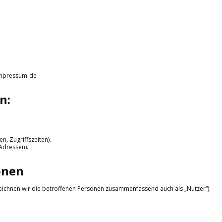
/impressum-de
n:
n, Zugriffszeiten).
Adressen).
onen
ichnen wir die betroffenen Personen zusammenfassend auch als „Nutzer“).