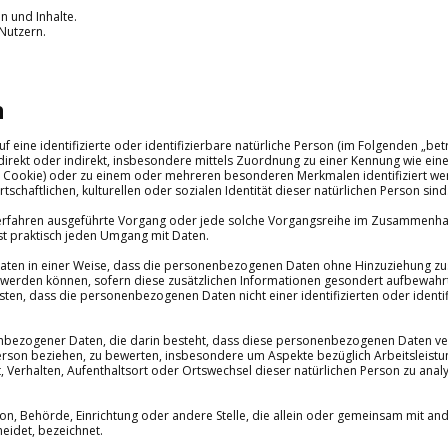
n und Inhalte.
Nutzern.
n
f eine identifizierte oder identifizierbare natürliche Person (im Folgenden „bet
e direkt oder indirekt, insbesondere mittels Zuordnung zu einer Kennung wie ei
. Cookie) oder zu einem oder mehreren besonderen Merkmalen identifiziert we
schaftlichen, kulturellen oder sozialen Identität dieser natürlichen Person sind
r Verfahren ausgeführte Vorgang oder jede solche Vorgangsreihe im Zusammenh
st praktisch jeden Umgang mit Daten.
ten in einer Weise, dass die personenbezogenen Daten ohne Hinzuziehung zus
t werden können, sofern diese zusätzlichen Informationen gesondert aufbewah
en, dass die personenbezogenen Daten nicht einer identifizierten oder identif
onenbezogener Daten, die darin besteht, dass diese personenbezogenen Daten 
erson beziehen, zu bewerten, insbesondere um Aspekte bezüglich Arbeitsleistung
t, Verhalten, Aufenthaltsort oder Ortswechsel dieser natürlichen Person zu anal
erson, Behörde, Einrichtung oder andere Stelle, die allein oder gemeinsam mit 
eidet, bezeichnet.