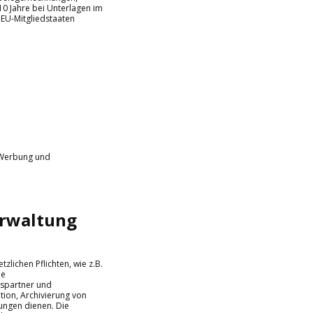
10 Jahre bei Unterlagen im
EU-Mitgliedstaaten
, Werbung und
erwaltung
lichen Pflichten, wie z.B.
ie
ftspartner und
tion, Archivierung von
ungen dienen. Die