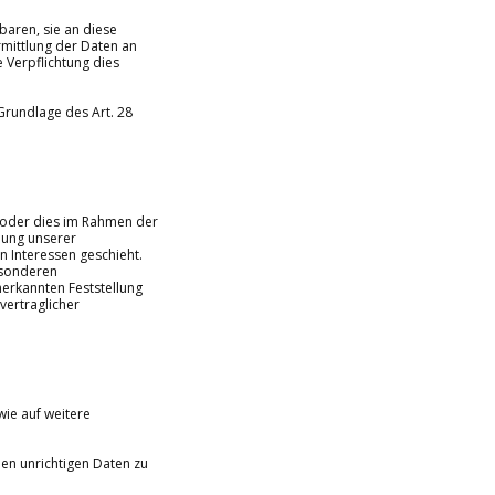
aren, sie an diese
rmittlung der Daten an
he Verpflichtung dies
Grundlage des Art. 28
n oder dies im Rahmen der
llung unserer
en Interessen geschieht.
besonderen
nerkannten Feststellung
vertraglicher
wie auf weitere
den unrichtigen Daten zu