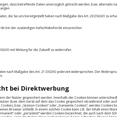
ngen, dass betreffende Daten unverzüglich gelöscht werden, bzw. alternativ n
langen.
Daten, die Sie uns bereitgestellt haben nach Maßgabe des Art. 20 DSGVO zu erh
rde bei der zuständigen Aufsichtsbehörde einzureichen.
3 DSGVO mit Wirkung für die Zukunft zu widerrufen
 Daten nach Maßgabe des Art. 21 DSGVO jederzeit widersprechen. Der Widerspr
n.
cht bei Direktwerbung
hnern der Nutzer gespeichert werden. Innerhalb der Cookies können unterschie
 Nutzer (bzw. dem Gerät auf dem das Cookie gespeichert ist) während oder au
Cookies, bzw. „Session-Cookies“ oder „transiente Cookies“, werden Cookies be
inen Browser schließt. In einem solchen Cookie kann z.B. der Inhalt eines War
ermanent“ oder „persistent“ werden Cookies bezeichnet, die auch nach dem Sc