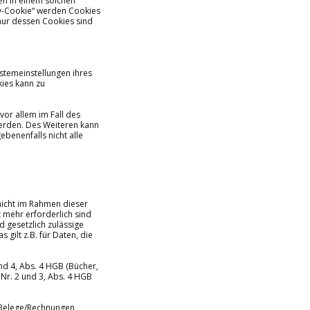
en in einem solchen
ty-Cookie“ werden Cookies
nur dessen Cookies sind
stemeinstellungen ihres
ies kann zu
vor allem im Fall des
erden. Des Weiteren kann
benenfalls nicht alle
nicht im Rahmen dieser
 mehr erforderlich sind
 gesetzlich zulässige
gilt z.B. für Daten, die
nd 4, Abs. 4 HGB (Bücher,
Nr. 2 und 3, Abs. 4 HGB
 Belege/Rechnungen,