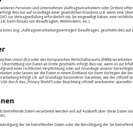
anderen Personen und Unternehmen (Auftragsverarbeitern oder Dritten) offenb
erfolgt dies nur auf Grundlage einer gesetzlichen Erlaubnis (z.B. wenn eine Übe
SGVO zur Vertragserfüllung erforderlich ist), Sie eingewilligt haben, eine rechtlic
z.B. beim Einsatz von Beauftragten, Webhostern, etc.).
e eines sog. „Auftragsverarbeitungsvertrages“ beauftragen, geschieht dies auf 
er
opäischen Union (EU) oder des Europäischen Wirtschaftsraums (EWR)) verarbeite
bermittlung von Daten an Dritte geschieht, erfolgt dies nur, wenn es zur Erfü
, aufgrund einer rechtlichen Verpflichtung oder auf Grundlage unserer berechtigt
rarbeiten oder lassen wir die Daten in einem Drittland nur beim Vorliegen der 
rarbeitung erfolgt z.B. auf Grundlage besonderer Garantien, wie der offiziell a
SA durch das „Privacy Shield“) oder Beachtung offiziell anerkannter spezieller 
onen
ob betreffende Daten verarbeitet werden und auf Auskunft über diese Daten so
GVO.
ständigung der Sie betreffenden Daten oder die Berichtigung der Sie betreffen