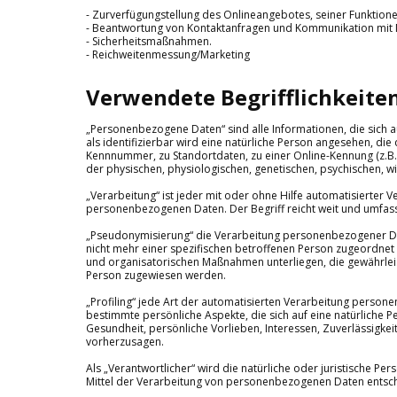
- Zurverfügungstellung des Onlineangebotes, seiner Funktione
- Beantwortung von Kontaktanfragen und Kommunikation mit 
- Sicherheitsmaßnahmen.
- Reichweitenmessung/Marketing
Verwendete Begrifflichkeite
„Personenbezogene Daten“ sind alle Informationen, die sich au
als identifizierbar wird eine natürliche Person angesehen, di
Kennnummer, zu Standortdaten, zu einer Online-Kennung (z.B
der physischen, physiologischen, genetischen, psychischen, wirt
„Verarbeitung“ ist jeder mit oder ohne Hilfe automatisierte
personenbezogenen Daten. Der Begriff reicht weit und umfas
„Pseudonymisierung“ die Verarbeitung personenbezogener Da
nicht mehr einer spezifischen betroffenen Person zugeordne
und organisatorischen Maßnahmen unterliegen, die gewährleist
Person zugewiesen werden.
„Profiling“ jede Art der automatisierten Verarbeitung pers
bestimmte persönliche Aspekte, die sich auf eine natürliche P
Gesundheit, persönliche Vorlieben, Interessen, Zuverlässigkei
vorherzusagen.
Als „Verantwortlicher“ wird die natürliche oder juristische P
Mittel der Verarbeitung von personenbezogenen Daten entsch