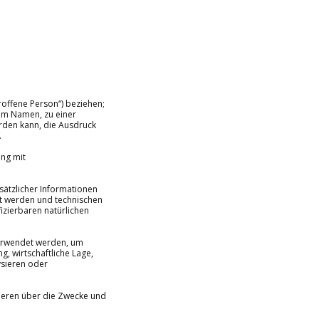
roffene Person“) beziehen;
nem Namen, zu einer
rden kann, die Ausdruck
.
ang mit
ätzlicher Informationen
rt werden und technischen
izierbaren natürlichen
verwendet werden, um
, wirtschaftliche Lage,
ysieren oder
anderen über die Zwecke und