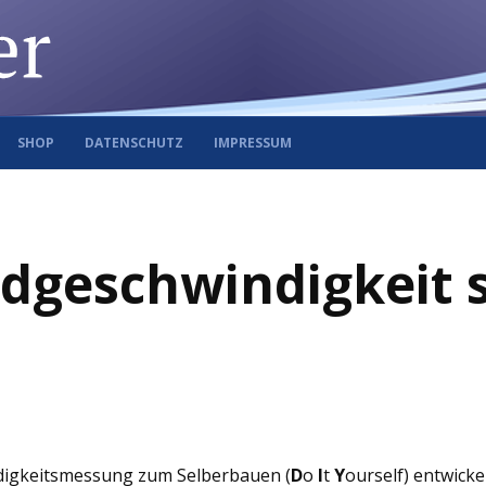
SHOP
DATENSCHUTZ
IMPRESSUM
ndgeschwindigkeit 
digkeitsmessung zum Selberbauen (
D
o
I
t
Y
ourself) entwicke