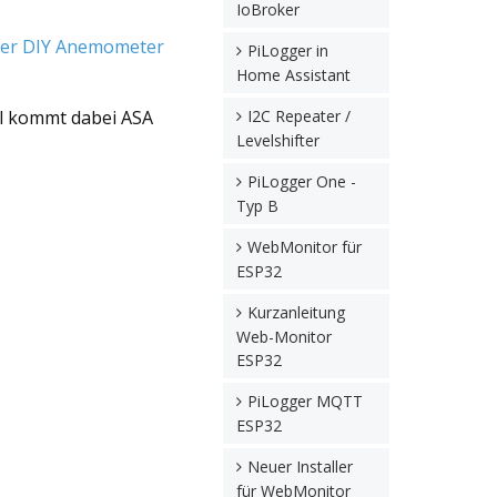
IoBroker
ger DIY Anemometer
PiLogger in
Home Assistant
al kommt dabei ASA
I2C Repeater /
Levelshifter
PiLogger One -
Typ B
WebMonitor für
ESP32
Kurzanleitung
Web-Monitor
ESP32
PiLogger MQTT
ESP32
Neuer Installer
für WebMonitor