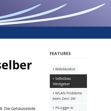
FEATURES
selber
WebMonitor
Selbstbau
Windgeber
WLAN Probleme
beim Zero 2W
PiLogger in
lt. Die Gehäuseteile